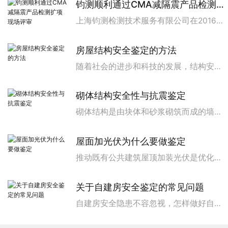
钧测顺利通过CMA减隔震产品检测扩项现场评审
上海钧测检测技术服务有限公司在2016年初次获取CMA资质证书以来，经过多次扩项评审，在2024年2月23日又一次迎来了CMA扩项现场评审。CMA评审组技术专家周宏戈、王丽丽两位评审老师莅临钧测CMA扩项评审现场。此次CMA扩项评审组采取文件审查和现场评审相结合的方式，对本次扩展的黏滞阻尼器等8个产品，3本检测标准：《建筑...
房屋结构安全鉴定的方法
随着社会的进步和科技的发展，结构安全性问题越来越受到人们的关注。房屋结构安全性鉴定，作为保障建筑物安全性的重要手段，已成为工程建设领域的热点话题。通过对结构进行安全性鉴定，可以有效地发现结构存在的潜在风险，为采取相应的补救措施提供依据，从而确保人们的生命财产安全。房屋结构安全性鉴定的概述...
砌体结构安全性与抗震鉴定
砌体结构是由块体和砂浆砌筑而成的墙、柱作为建筑物主要受力构件的结构，广泛应用于办公、住宅等民用建筑中。我国自建国以来修建了很多砌体结构，大量砌体建筑至今已历经数十年之久，这些建筑中不乏存在开裂、倾斜、损坏以及使用功能改变等现象。那么这类建筑的安全性和抗震性是否也存在隐患呢?为了降低房屋结构...
屋面加光伏为什么要做鉴定
推动既有公共建筑屋顶加装光伏是优化城市建设用能结构的重要举措之一，但受限于屋面活荷载设计的要求，并不是所有既有公共建筑屋顶都具备加装光伏的条件，强行加装会对建筑结构安全造成影响，今天就让钧测检测来为您解答光伏加装的一些安全问题。1.加装光伏对建筑物的影响既有建筑(民用住宅/工商业建筑)加装太阳...
关于自建房安全鉴定的常见问题
自建房安全隐患不容忽视，怎样做好自建房安全隐患排查?近年随着城镇化步伐不断加快，自建房建设的步伐也随之加快。然而长沙自建房坍塌事件、山西临汾某酒店坍塌等都给我们敲响了警钟，也暴露了自建房质量、安全隐患现状。那么关于自建房检测鉴定你了解多少呢？为什么要进行自建房安全鉴定?a.针对既有建筑，进行...