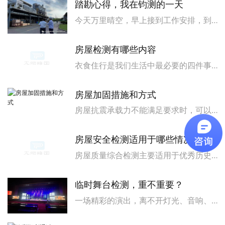
踏勘心得，我在钧测的一天
今天万里晴空，早上接到工作安排，到某食品加工厂参加项目踏勘，本项目主要是针对食堂地面，馅料区地面进行修补。这是我入职以来首次到现场踏勘，虽然我每天坚持在发布网络查阅各种相关材料性能资料，但毕竟没有实际接触过，内心还是有点发慌。路上领导和我耐心讲解华谨建材的相关材料知识，悉心分享我们目前所做项...
房屋检测有哪些内容
衣食住行是我们生活中最必要的四件事，其中的住就是其中之一，住的必然条件就是要有房屋，房屋是我们生活与办公的必须场所，重要性非常重大。既然房屋是我们生活中的必须场所，那么房屋的安全性则是重中之重，因为一旦房屋质量出现了安全问题，那么必然会威胁到我们的生命，造成不可挽回的损失，而房屋安全检测则是解决...
房屋加固措施和方式
房屋抗震承载力不能满足要求时，可以选择下列加固改造方法：1.面层或板墙加固：在墙体的一侧或两侧采用水泥砂浆面层、钢筋网砂浆面层或现浇混凝土板墙加固;2.修补和灌浆：对已开裂的墙体，可采用压力灌浆修补，对砌筑砂浆饱满度差或砌筑砂浆等级强度低的墙体，可满墙灌浆加固;3.拆砌或增设抗震墙：对强度过...
房屋安全检测适用于哪些情况
房屋质量综合检测主要适用于优秀历史建筑、重要公共建筑和其它需要进行全面检测的房屋。房屋质量综合检测应通过对房屋建筑、结构、装修材料、设备等进行全面检测，建立和完善房屋档案，全面评价房屋质量。房屋质量综合检测报告除应满足有关规定外,尚应包含下列内容：1检测依据，包括标准规范、图纸资料、委托单位与主...
临时舞台检测，重不重要？
一场精彩的演出，离不开灯光、音响、舞美，更离不开一个安全稳固的舞台。然而，在许多大型活动、商演、庆典中，临时搭建的舞台往往被忽视，甚至被认为"能站人就行"。但事实上，临时舞台检测是保障演出安全、避免事故的关键环节。临时舞台通常是为了短期活动搭建，时间紧、任务重，很多情况下为了赶工期，可能会忽...