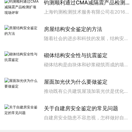
钧测顺利通过CMA减隔震产品检测扩项现场评审
上海钧测检测技术服务有限公司在2016年初次获取CMA资质证书以来，经过多次扩项评审，在2024年2月23日又一次迎来了CMA扩项现场评审。CMA评审组技术专家周宏戈、王丽丽两位评审老师莅临钧测CMA扩项评审现场。此次CMA扩项评审组采取文件审查和现场评审相结合的方式，对本次扩展的黏滞阻尼器等8个产品，3本检测标准：《建筑...
房屋结构安全鉴定的方法
随着社会的进步和科技的发展，结构安全性问题越来越受到人们的关注。房屋结构安全性鉴定，作为保障建筑物安全性的重要手段，已成为工程建设领域的热点话题。通过对结构进行安全性鉴定，可以有效地发现结构存在的潜在风险，为采取相应的补救措施提供依据，从而确保人们的生命财产安全。房屋结构安全性鉴定的概述...
砌体结构安全性与抗震鉴定
砌体结构是由块体和砂浆砌筑而成的墙、柱作为建筑物主要受力构件的结构，广泛应用于办公、住宅等民用建筑中。我国自建国以来修建了很多砌体结构，大量砌体建筑至今已历经数十年之久，这些建筑中不乏存在开裂、倾斜、损坏以及使用功能改变等现象。那么这类建筑的安全性和抗震性是否也存在隐患呢?为了降低房屋结构...
屋面加光伏为什么要做鉴定
推动既有公共建筑屋顶加装光伏是优化城市建设用能结构的重要举措之一，但受限于屋面活荷载设计的要求，并不是所有既有公共建筑屋顶都具备加装光伏的条件，强行加装会对建筑结构安全造成影响，今天就让钧测检测来为您解答光伏加装的一些安全问题。1.加装光伏对建筑物的影响既有建筑(民用住宅/工商业建筑)加装太阳...
关于自建房安全鉴定的常见问题
自建房安全隐患不容忽视，怎样做好自建房安全隐患排查?近年随着城镇化步伐不断加快，自建房建设的步伐也随之加快。然而长沙自建房坍塌事件、山西临汾某酒店坍塌等都给我们敲响了警钟，也暴露了自建房质量、安全隐患现状。那么关于自建房检测鉴定你了解多少呢？为什么要进行自建房安全鉴定?a.针对既有建筑，进行...