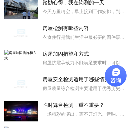
踏勘心得，我在钧测的一天
今天万里晴空，早上接到工作安排，到某食品加工厂参加项目踏勘，本项目主要是针对食堂地面，馅料区地面进行修补。这是我入职以来首次到现场踏勘，虽然我每天坚持在发布网络查阅各种相关材料性能资料，但毕竟没有实际接触过，内心还是有点发慌。路上领导和我耐心讲解华谨建材的相关材料知识，悉心分享我们目前所做项...
房屋检测有哪些内容
衣食住行是我们生活中最必要的四件事，其中的住就是其中之一，住的必然条件就是要有房屋，房屋是我们生活与办公的必须场所，重要性非常重大。既然房屋是我们生活中的必须场所，那么房屋的安全性则是重中之重，因为一旦房屋质量出现了安全问题，那么必然会威胁到我们的生命，造成不可挽回的损失，而房屋安全检测则是解决...
房屋加固措施和方式
房屋抗震承载力不能满足要求时，可以选择下列加固改造方法：1.面层或板墙加固：在墙体的一侧或两侧采用水泥砂浆面层、钢筋网砂浆面层或现浇混凝土板墙加固;2.修补和灌浆：对已开裂的墙体，可采用压力灌浆修补，对砌筑砂浆饱满度差或砌筑砂浆等级强度低的墙体，可满墙灌浆加固;3.拆砌或增设抗震墙：对强度过...
房屋安全检测适用于哪些情况
房屋质量综合检测主要适用于优秀历史建筑、重要公共建筑和其它需要进行全面检测的房屋。房屋质量综合检测应通过对房屋建筑、结构、装修材料、设备等进行全面检测，建立和完善房屋档案，全面评价房屋质量。房屋质量综合检测报告除应满足有关规定外,尚应包含下列内容：1检测依据，包括标准规范、图纸资料、委托单位与主...
临时舞台检测，重不重要？
一场精彩的演出，离不开灯光、音响、舞美，更离不开一个安全稳固的舞台。然而，在许多大型活动、商演、庆典中，临时搭建的舞台往往被忽视，甚至被认为"能站人就行"。但事实上，临时舞台检测是保障演出安全、避免事故的关键环节。临时舞台通常是为了短期活动搭建，时间紧、任务重，很多情况下为了赶工期，可能会忽...